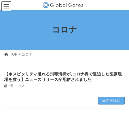
コ
ナ
ン
ビ
テ
ゲ
ン
ー
ツ
シ
コロナ
へ
ョ
ス
ン
キ
に
ッ
移
プ
動
TOP
コロナ
【ホスピタリティ溢れる消毒清掃が,コロナ禍で逼迫した医療現
場を救う】ニュースリリースが配信されました
6月 9, 2021
続きを読む