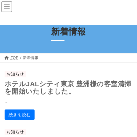
コ
ナ
ン
ビ
テ
ゲ
ン
ー
ツ
シ
新着情報
へ
ョ
ス
ン
キ
に
ッ
移
プ
動
TOP
新着情報
お知らせ
ホテルJALシティ東京 豊洲様の客室清掃
を開始いたしました。
...
続きを読む
お知らせ