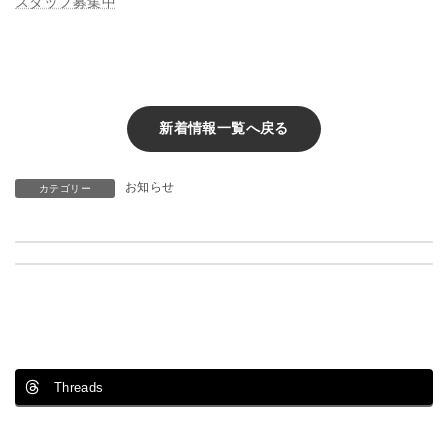
スタッフ募集中
新
日
時
:
新着情報一覧へ戻る
お知らせ
カテゴリー
東武不動産様と民泊清掃開始く6月15日スタート＞
先輩社員の働く姿
6月 29, 2018
8月 1, 2018
Threads