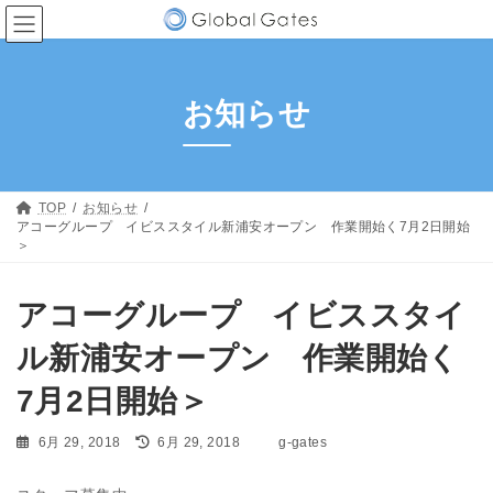
コ
ナ
ン
ビ
テ
ゲ
ン
ー
ツ
シ
お知らせ
へ
ョ
ス
ン
キ
に
ッ
移
プ
動
TOP
お知らせ
アコーグループ イビススタイル新浦安オープン 作業開始く7月2日開始
＞
アコーグループ イビススタイ
ル新浦安オープン 作業開始く
7月2日開始＞
最
6月 29, 2018
6月 29, 2018
g-gates
終
更