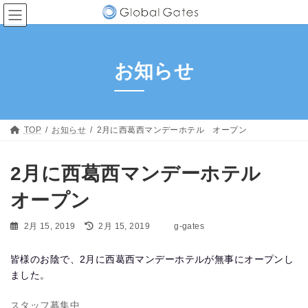
コ
ナ
ン
ビ
テ
ゲ
ン
ー
ツ
シ
お知らせ
へ
ョ
ス
ン
キ
に
ッ
移
プ
動
TOP
お知らせ
2月に西葛西マンデーホテル オープン
2月に西葛西マンデーホテル
オープン
最
2月 15, 2019
2月 15, 2019
g-gates
終
更
皆様のお陰で、2月に西葛西マンデーホテルが無事にオープンし
新
日
ました。
時
:
スタッフ募集中