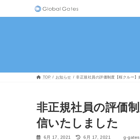
コ
ナ
ン
ビ
テ
ゲ
ン
ー
ツ
シ
へ
ョ
ス
ン
キ
に
ッ
移
プ
動
TOP
お知らせ
非正規社員の評価制度【桜クルー】
非正規社員の評価
信いたしました
最
6月 17, 2021
6月 17, 2021
g-gates