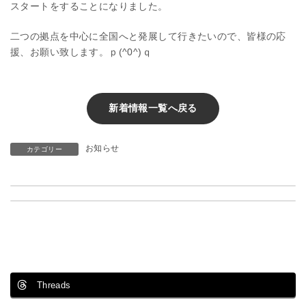
日
スタートをすることになりました。
時
:
二つの拠点を中心に全国へと発展して行きたいので、皆様の応
援、お願い致します。ｐ(^0^)ｑ
新着情報一覧へ戻る
お知らせ
カテゴリー
事務所 移転のお知らせです。
airbnbの参画企業になりました。
5月 17, 2019
6月 12, 2019
Threads