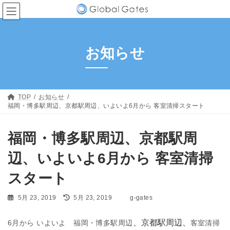
コ
ナ
ン
ビ
テ
ゲ
ン
ー
ツ
シ
お知らせ
へ
ョ
ス
ン
キ
に
ッ
移
プ
動
TOP
お知らせ
福岡・博多駅周辺、京都駅周辺、いよいよ6月から 客室清掃スタート
福岡・博多駅周辺、京都駅周
辺、いよいよ6月から 客室清掃
スタート
最
5月 23, 2019
5月 23, 2019
g-gates
終
更
、京都駅周辺、
6月から いよいよ 福岡・博多駅周辺
客室清掃
新