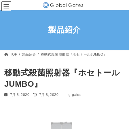
コ
ナ
ン
ビ
テ
ゲ
ン
ー
ツ
シ
製品紹介
へ
ョ
ス
ン
キ
に
ッ
移
プ
動
TOP
製品紹介
移動式殺菌照射器『ホセトールJUMBO』
移動式殺菌照射器『ホセトール
JUMBO』
最
7月 8, 2020
7月 8, 2020
g-gates
終
更
新
日
時
: