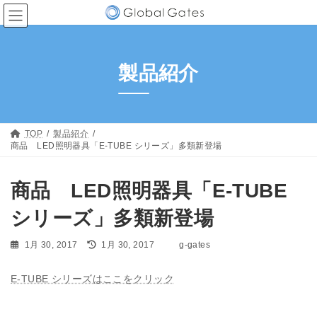
コ
ナ
ン
ビ
テ
ゲ
ン
ー
ツ
シ
製品紹介
へ
ョ
ス
ン
キ
に
ッ
移
プ
動
TOP
製品紹介
商品 LED照明器具「E-TUBE シリーズ」多類新登場
商品 LED照明器具「E-TUBE
シリーズ」多類新登場
最
1月 30, 2017
1月 30, 2017
g-gates
終
更
E-TUBE シリーズはここをクリック
新
日
時
: