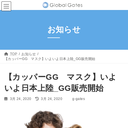
コ
ナ
ン
ビ
テ
ゲ
ン
ー
ツ
シ
お知らせ
へ
ョ
ス
ン
キ
に
ッ
移
プ
動
TOP
お知らせ
【カッパーGG マスク】いよいよ日本上陸_GG販売開始
【カッパーGG マスク】いよ
いよ日本上陸_GG販売開始
最
3月 24, 2020
3月 24, 2020
g-gates
終
更
新
日
時
: