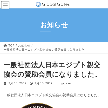
コ
ナ
ン
ビ
テ
ゲ
ン
ー
ツ
シ
お知らせ
へ
ョ
ス
ン
キ
に
ッ
移
プ
動
TOP
お知らせ
一般社団法人日本エジプト親交協会の賛助会員になりました。
一般社団法人日本エジプト親交
協会の賛助会員になりました。
最
2月 15, 2019
2月 15, 2019
g-gates
終
更
一般社団法人日本エジプト親交協会の賛助会員になりました。
新
日
時
: